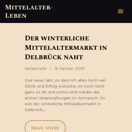
Mittelalter-
Leben
Mittelalter-Leben
HOME
Der winterliche
GESCHICHTE
Mittelaltermarkt in
MYTHEN & LEGENDEN
Delbrück naht
VERANSTALTUNGEN
2026
Vorbericht
8. Januar 2010
VEREINE
Das neue Jahr, zu dem ich allen noch viel
BLOG
Glück und Erfolg wünsche, ist noch nicht
ganz so alt und schon sind wieder die
KONTAKT/
ersten Veranstaltungen im Anmarsch. So
IMPRESSUM
wie der winterliche Mittelaltermarkt in
Delbrück,…
READ MORE