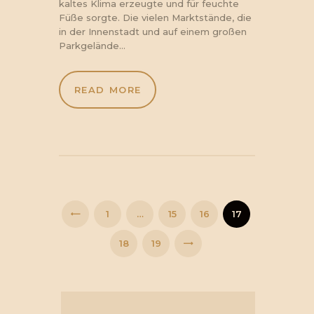
kaltes Klima erzeugte und für feuchte
Füße sorgte. Die vielen Marktstände, die
in der Innenstadt und auf einem großen
Parkgelände…
READ MORE
Seitennummerierung
der
Beiträge
PAGE
1
…
PAGE
15
PAGE
16
<
PAGE
17
PAGE
18
PAGE
19