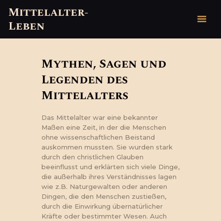
Mittelalter-
Leben
Mittelalter-Leben
HOME
Mythen, Sagen und
GESCHICHTE
Legenden des
MYTHEN & LEGENDEN
Mittelalters
VERANSTALTUNGEN
2026
Das Mittelalter war eine bekannter
Maßen eine Zeit, in der die Menschen
VEREINE
ohne wissenschaftlichen Beistand
BLOG
auskommen mussten. Sie wurden stark
KONTAKT/
durch den christlichen Glauben
beeinflusst und erklärten sich viele Dinge,
IMPRESSUM
die außerhalb ihres Verständnisses lagen
wie z.B. Naturgewalten oder anderen
Dingen, die den Menschen zustießen,
durch die Einwirkung übernatürlicher
Kräfte oder bestimmter Wesen. Auch