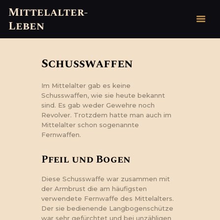
Mittelalter-
Leben
Mittelalter-Leben
HOME
Schusswaffen
GESCHICHTE
Im Mittelalter gab es keine
MYTHEN & LEGENDEN
Schusswaffen, wie sie heute bekannt
VERANSTALTUNGEN
sind. Es gab weder Gewehre noch
2026
Revolver. Trotzdem hatte man auch im
Mittelalter schon sogenannte
VEREINE
Fernwaffen.
BLOG
KONTAKT/
Pfeil und Bogen
IMPRESSUM
Diese Schusswaffe war zusammen mit
der Armbrust die am häufigsten
verwendete Fernwaffe des Mittelalters.
Der sie bedienende Langbogenschütze
war sehr gefürchtet und bei unzähligen